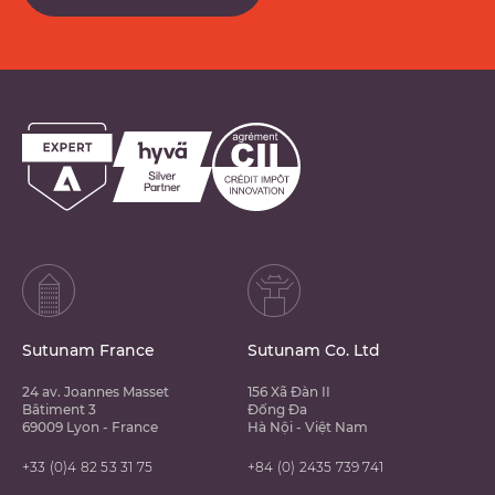
Sutunam France
Sutunam Co. Ltd
24 av. Joannes Masset
156 Xã Đàn II
Bâtiment 3
Đống Đa
69009 Lyon - France
Hà Nội - Việt Nam
+33 (0)4 82 53 31 75
+84 (0) 2435 739 741