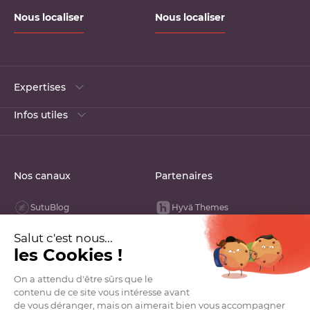
Nous localiser
Nous localiser
Expertises
Infos utiles
Nos canaux
Partenaires
SutuBlog
Hyvä Themes
Linked In
Opengento
Youtube
Groupe VDN
Facebook
La French Tech