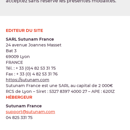
acceptez sans réserve les présentes modalités.
EDITEUR DU SITE
SARL Sutunam France
24 avenue Joannes Masset
Bat 3
69009 Lyon
FRANCE
Tél. : + 33 (0)4 82 53 31 75
Fax : + 33 (0) 4 82 53 31 76
https://sutunam.com
Sutunam France est une SARL au capital de 2 000€
RCS de Lyon – Siret : 5327 8397 4000 27 – APE : 6201Z
HÉBERGEUR
Sutunam France
support@sutunam.com
04 825 331 75