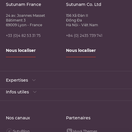
Sutunam France
Sutunam Co. Ltd
24 av. Joannes Masset
156 Xã Đàn II
Bâtiment 3
Đống Đa
69009 Lyon - France
Hà Nội - Việt Nam
+33 (0)4 82 53 31 75
+84 (0) 2435 739 741
Nous localiser
Nous localiser
Expertises
Infos utiles
Nos canaux
Partenaires
SutuBlog
Hyvä Themes