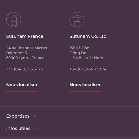
Sutunam France
Sutunam Co. Ltd
24 av. Joannes Masset
156 Xã Đàn II
Bâtiment 3
Đống Đa
69009 Lyon - France
Hà Nội - Việt Nam
+33 (0)4 82 53 31 75
+84 (0) 2435 739 741
Nous localiser
Nous localiser
Expertises
Infos utiles