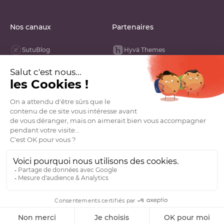
Nos canaux
Partenaires
SutuBlog
Hyvä Themes
Linked In
Opengento
Youtube
Groupe VDN
Facebook
La French Tech
Instagram
Tik Tok
GitHub