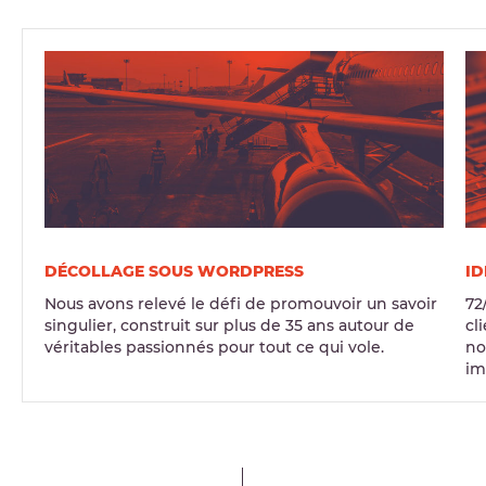
DÉCOLLAGE SOUS WORDPRESS
ID
Nous avons relevé le défi de promouvoir un savoir
72
singulier, construit sur plus de 35 ans autour de
cl
véritables passionnés pour tout ce qui vole.
no
im