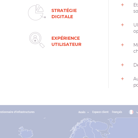
Etude des nouveaux besoins et force de proposition dans les choix et
STRATÉGIE
so
DIGITALE
UI / UX : zoning, définition de l’arborescence et architecture de navigation,
op
EXPÉRIENCE
UTILISATEUR
Mise en place des roadmap projet et documentations utiles : cahier des
ch
Automatisation d’envoi des leads depuis formulaires de façon quotidienne,
p