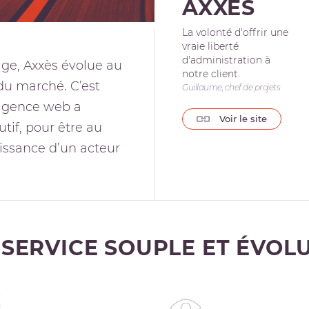
AXXÈS
La volonté d'offrir une
vraie liberté
d'administration à
ge, Axxès évolue au
notre client.
du marché. C’est
Guillaume, chef de projets
 agence web a
Voir le site
utif, pour être au
issance d’un acteur
 SERVICE SOUPLE ET ÉVOLU