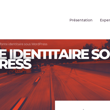
Présentation
Exper
fonte identitaire sous WordPress
 IDENTITAIRE S
RESS