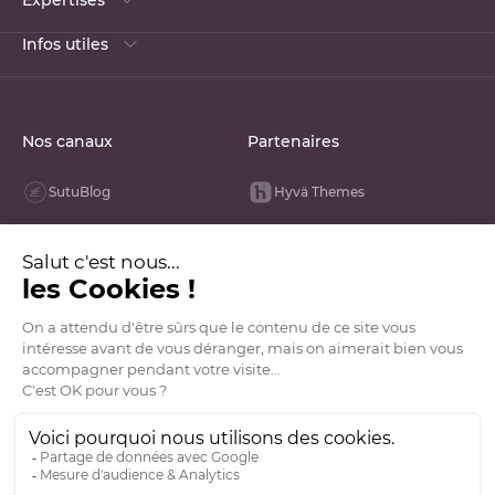
Expertises
Infos utiles
Nos canaux
Partenaires
SutuBlog
Hyvä Themes
Linked In
Opengento
Youtube
Groupe VDN
Facebook
La French Tech
Instagram
Tik Tok
GitHub